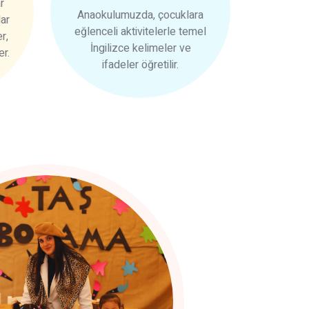
r
Anaokulumuzda, çocuklara
dar
eğlenceli aktivitelerle temel
r,
İngilizce kelimeler ve
er.
ifadeler öğretilir.