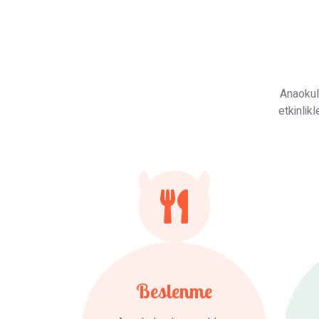
Anaokul
etkinlik
Beslenme